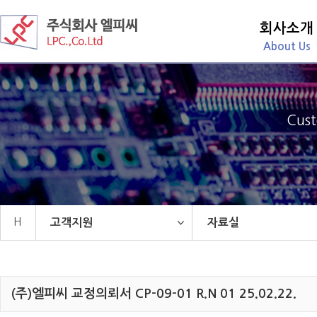
메
본
회사소개
뉴
문
바
으
About Us
로
로
가
바
기
로
가
기
Cust
H
고객지원
자료실
(주)엘피씨 교정의뢰서 CP-09-01 R.N 01 25.02.22.