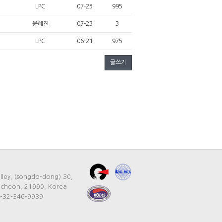
LPC
07-23
995
윤혜진
07-23
3
LPC
06-21
975
글쓰기
ley, (songdo-dong) 30,
ncheon, 21990, Korea
2-32-346-9939