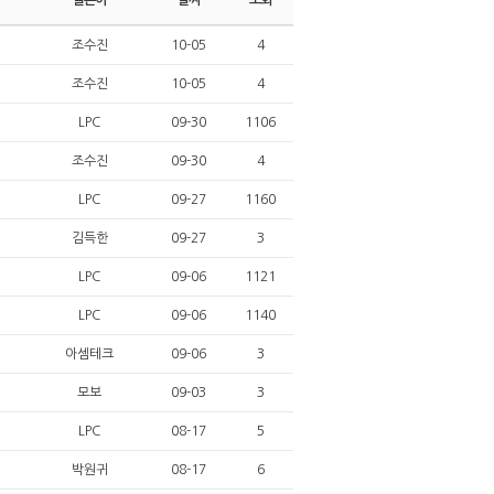
글쓴이
날짜
조회
조수진
10-05
4
조수진
10-05
4
LPC
09-30
1106
조수진
09-30
4
LPC
09-27
1160
김득한
09-27
3
LPC
09-06
1121
LPC
09-06
1140
아셈테크
09-06
3
모보
09-03
3
LPC
08-17
5
박원귀
08-17
6