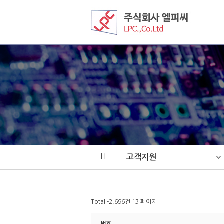
메
본
뉴
문
바
으
로
로
가
바
기
로
가
기
H
고객지원
Total -2,696건
13 페이지